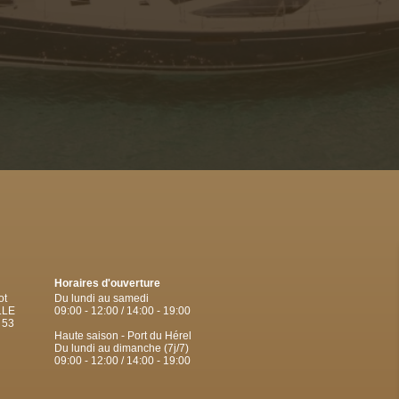
Horaires d'ouverture
ot
Du lundi au samedi
LLE
09:00 - 12:00 / 14:00 - 19:00
 53
Haute saison - Port du Hérel
Du lundi au dimanche (7j/7)
09:00 - 12:00 / 14:00 - 19:00