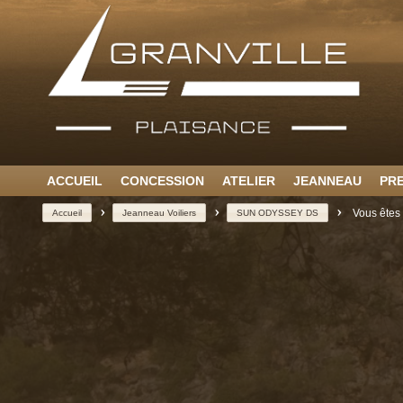
ACCUEIL
CONCESSION
ATELIER
JEANNEAU
PR
>
>
>
Vous êtes 
Accueil
Jeanneau Voiliers
SUN ODYSSEY DS