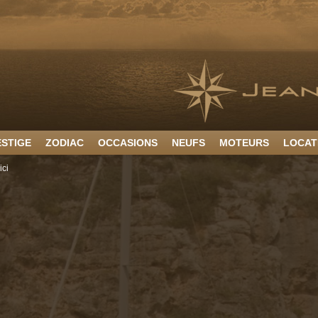
ESTIGE
ZODIAC
OCCASIONS
NEUFS
MOTEURS
LOCAT
ici