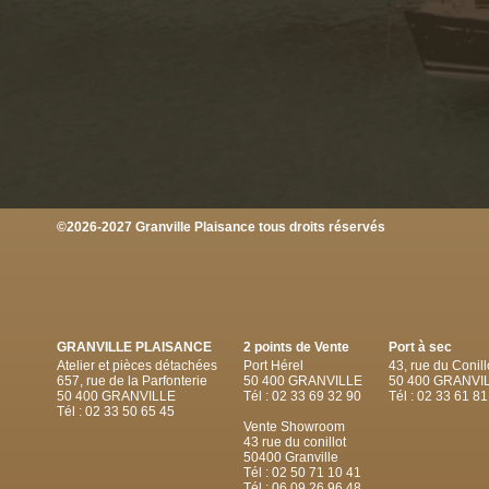
©2026-2027 Granville Plaisance tous droits réservés
GRANVILLE PLAISANCE
2 points de Vente
Port à sec
Atelier et pièces détachées
Port Hérel
43, rue du Conill
657, rue de la Parfonterie
50 400 GRANVILLE
50 400 GRANVI
50 400 GRANVILLE
Tél : 02 33 69 32 90
Tél : 02 33 61 81
Tél : 02 33 50 65 45
Vente Showroom
43 rue du conillot
50400 Granville
Tél : 02 50 71 10 41
Tél : 06 09 26 96 48