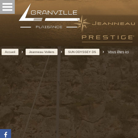
>
>
>
Vous êtes ici
Accueil
Jeanneau Voiliers
SUN ODYSSEY DS