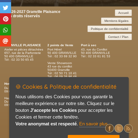
©2026-2027 Granville Plaisance
Accueil
tous droits réservés
Mentions légales
Politique de confidentialité
Contact / Plan
GRANVILLE PLAISANCE
2 points de Vente
Port à sec
Atelier et pièces détachées
Port Hérel
43, rue du Conillot
657, rue de la Parfonterie
50 400 GRANVILLE
50 400 GRANVILLE
50 400 GRANVILLE
Tél : 02 33 69 32 90
Tél : 02 33 61 81 53
Tél : 02 33 50 65 45
Vente Showroom
43 rue du conillot
50400 Granville
Tél : 02 50 71 10 41
Tél : 06 09 26 96 48
Horaires d'ouverture
🍪 Cookies & Politique de confidentialité
Du lundi au samedi
09:00 - 12:00 / 14:00 - 19:00
Nous utilisons des Cookies pour vous garantir la
Haute saison - Port du Hérel
Du lundi au dimanche (7j/7)
meilleure expérience sur notre site. Cliquez sur le
09:00 - 12:00 / 14:00 - 19:00
bouton
J'accepte les Cookies
pour accepter les
Cookies et fermer cette fenêtre.
Votre anonymat est respecté
.
En savoir plus