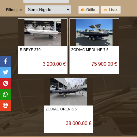
Grille
Liste
Filtrer par :
RIBEYE 370
ZODIAC MEDLINE 7.5
3 200.00 €
75 900.00 €
ZODIAC OPEN 6.5
38 000.00 €