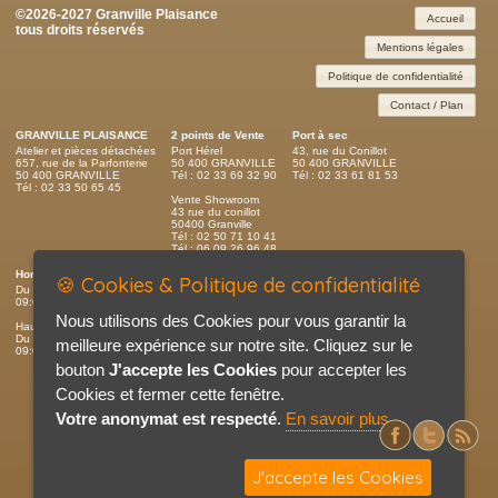
©2026-2027 Granville Plaisance
Accueil
tous droits réservés
Mentions légales
Politique de confidentialité
Contact / Plan
GRANVILLE PLAISANCE
2 points de Vente
Port à sec
Atelier et pièces détachées
Port Hérel
43, rue du Conillot
657, rue de la Parfonterie
50 400 GRANVILLE
50 400 GRANVILLE
50 400 GRANVILLE
Tél : 02 33 69 32 90
Tél : 02 33 61 81 53
Tél : 02 33 50 65 45
Vente Showroom
43 rue du conillot
50400 Granville
Tél : 02 50 71 10 41
Tél : 06 09 26 96 48
Horaires d'ouverture
🍪 Cookies & Politique de confidentialité
Du lundi au samedi
09:00 - 12:00 / 14:00 - 19:00
Nous utilisons des Cookies pour vous garantir la
Haute saison - Port du Hérel
Du lundi au dimanche (7j/7)
meilleure expérience sur notre site. Cliquez sur le
09:00 - 12:00 / 14:00 - 19:00
bouton
J'accepte les Cookies
pour accepter les
Cookies et fermer cette fenêtre.
Votre anonymat est respecté
.
En savoir plus
J'accepte les Cookies