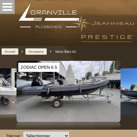
>
>
Vous êtes ici
Accueil
Occasions
ZODIAC OPEN 6.5
Trier par :