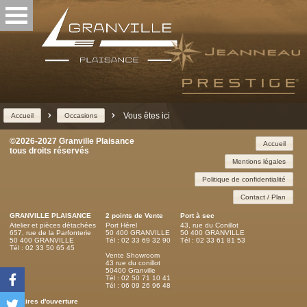
>
>
Vous êtes ici
Accueil
Occasions
©2026-2027 Granville Plaisance
Accueil
tous droits réservés
Mentions légales
Politique de confidentialité
Contact / Plan
GRANVILLE PLAISANCE
2 points de Vente
Port à sec
Atelier et pièces détachées
Port Hérel
43, rue du Conillot
657, rue de la Parfonterie
50 400 GRANVILLE
50 400 GRANVILLE
50 400 GRANVILLE
Tél : 02 33 69 32 90
Tél : 02 33 61 81 53
Tél : 02 33 50 65 45
Vente Showroom
43 rue du conillot
50400 Granville
Tél : 02 50 71 10 41
Tél : 06 09 26 96 48
Horaires d'ouverture