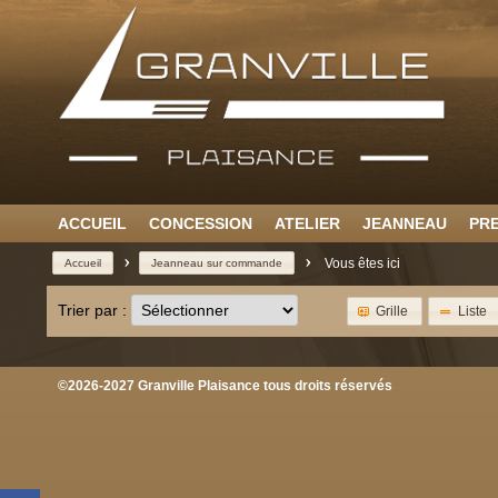
ACCUEIL
CONCESSION
ATELIER
JEANNEAU
PR
>
>
Vous êtes ici
Accueil
Jeanneau sur commande
Trier par :
Grille
Liste
©2026-2027 Granville Plaisance tous droits réservés