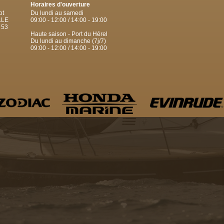
Horaires d'ouverture
ot
Du lundi au samedi
LLE
09:00 - 12:00 / 14:00 - 19:00
 53
Haute saison - Port du Hérel
Du lundi au dimanche (7j/7)
09:00 - 12:00 / 14:00 - 19:00