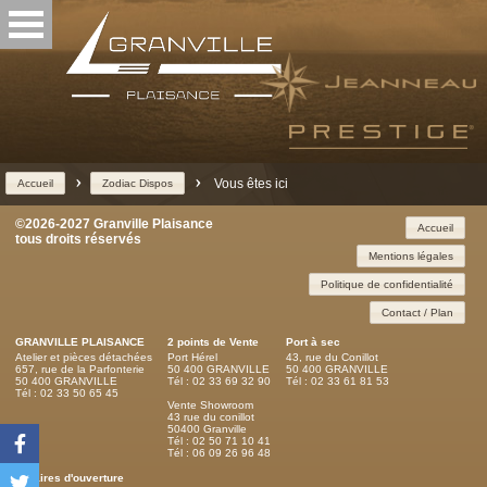
>
>
Vous êtes ici
Accueil
Zodiac Dispos
©2026-2027 Granville Plaisance
Accueil
tous droits réservés
Mentions légales
Politique de confidentialité
Contact / Plan
GRANVILLE PLAISANCE
2 points de Vente
Port à sec
Atelier et pièces détachées
Port Hérel
43, rue du Conillot
657, rue de la Parfonterie
50 400 GRANVILLE
50 400 GRANVILLE
50 400 GRANVILLE
Tél : 02 33 69 32 90
Tél : 02 33 61 81 53
Tél : 02 33 50 65 45
Vente Showroom
43 rue du conillot
50400 Granville
Tél : 02 50 71 10 41
Tél : 06 09 26 96 48
Horaires d'ouverture